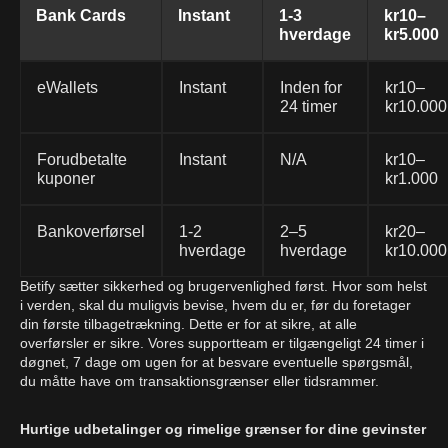
Bank Cards
Instant
1-3
kr10–
hverdage
kr5.000
eWallets
Instant
Inden for
kr10–
24 timer
kr10.000
Forudbetalte
Instant
N/A
kr10–
kuponer
kr1.000
Bankoverførsel
1-2
2–5
kr20–
hverdage
hverdage
kr10.000
Betify sætter sikkerhed og brugervenlighed først. Hvor som helst
i verden, skal du muligvis bevise, hvem du er, før du foretager
din første tilbagetrækning. Dette er for at sikre, at alle
overførsler er sikre. Vores supportteam er tilgængeligt 24 timer i
døgnet, 7 dage om ugen for at besvare eventuelle spørgsmål,
du måtte have om transaktionsgrænser eller tidsrammer.
Hurtige udbetalinger og rimelige grænser for dine gevinster