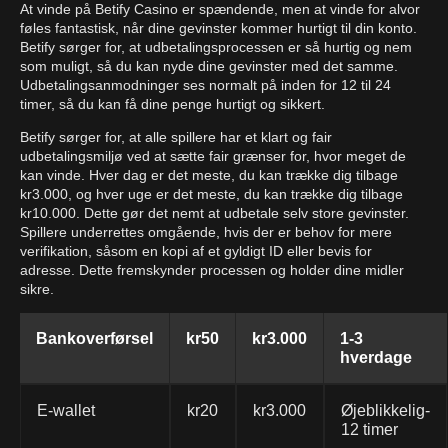
At vinde på Betify Casino er spændende, men at vinde for alvor
føles fantastisk, når dine gevinster kommer hurtigt til din konto.
Betify sørger for, at udbetalingsprocessen er så hurtig og nem
som muligt, så du kan nyde dine gevinster med det samme.
Udbetalingsanmodninger ses normalt på inden for 12 til 24
timer, så du kan få dine penge hurtigt og sikkert.
Betify sørger for, at alle spillere har et klart og fair
udbetalingsmiljø ved at sætte fair grænser for, hvor meget de
kan vinde. Hver dag er det meste, du kan trække dig tilbage
kr3.000, og hver uge er det meste, du kan trække dig tilbage
kr10.000. Dette gør det nemt at udbetale selv store gevinster.
Spillere underrettes omgående, hvis der er behov for mere
verifikation, såsom en kopi af et gyldigt ID eller bevis for
adresse. Dette fremskynder processen og holder dine midler
sikre.
Bankoverførsel
kr50
kr3.000
1-3
hverdage
E-wallet
kr20
kr3.000
Øjeblikkelig-
12 timer