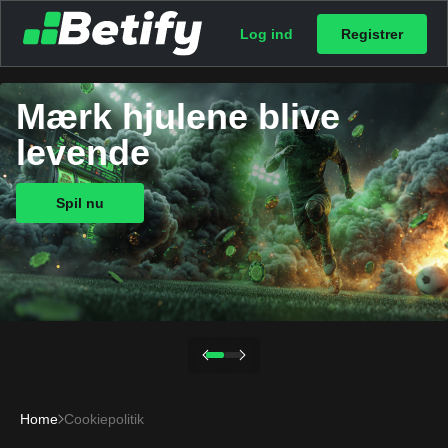
Log ind
Registrer
Mærk hjulene blive
levende
Spil nu
Home
Cookiepolitik