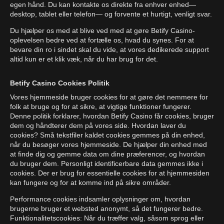
egen hånd. Du kan kontakte os direkte fra enhver enhed—
desktop, tablet eller telefon— og forvente et hurtigt, venligt svar.
Du hjælper os med at blive ved med at gøre Betify Casino-
oplevelsen bedre ved at fortælle os, hvad du synes. For at
bevare din ro i sindet skal du vide, at vores dedikerede support
altid kun er et klik væk, når du har brug for det.
Betify Casino Cookies Politik
Vores hjemmeside bruger cookies for at gøre det nemmere for
folk at bruge og for at sikre, at vigtige funktioner fungerer.
Denne politik forklarer, hvordan Betify Casino får cookies, bruger
dem og håndterer dem på vores side. Hvordan laver du
cookies? Små tekstfiler kaldet cookies gemmes på din enhed,
når du besøger vores hjemmeside. De hjælper din enhed med
at finde dig og gemme data om dine præferencer, og hvordan
du bruger dem. Personligt identificerbare data gemmes ikke i
cookies. Der er brug for essentielle cookies for at hjemmesiden
kan fungere og for at komme ind på sikre områder.
Performance cookies indsamler oplysninger om, hvordan
brugerne bruger et websted anonymt, så det fungerer bedre.
Funktionalitetscookies: Når du træffer valg, såsom sprog eller